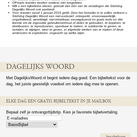
Off-topic reacties worden sowieso niet toegelaten.
Wilt u een bijbeltekst citeren, gebruik dan één van de vertalingen die Stichting
Dagelijks Woord ook aanbiedt.
Voor reacties vanaf 1 januari 2016 geldt: Door het formulier in te vullen verleent u
Stichting Dagelijks Woord een niet-exclusief, onbeperkt, onvoorwaardelijk,
ongelimiteerd, wereldwijd, niet-intrekbaar, eeuwigdurend en gratis recht en dito
licentie om de ingevulde gebruikersinhoud of delen te gebruiken, te kopiëren, te
distribueren, te reproduceren, openbaar te maken, in sublicentie te geven, te
vertalen, te wijzigen, weer te geven, er afgeleide werken van te maken of deze
anderszins te exploiteren, ongeacht op welke wijze.
DAGELIJKS WOORD
Met DagelijksWoord.nl begint iedere dag goed. Een bijbeltekst voor de
dag, het juiste geestelijk voedsel om iedere dag mee te openen.
ELKE DAG EEN GRATIS BIJBELTEKST IN JE MAILBOX
Bepaal zelf je ontvangsttijdstip. Kies je favoriete bijbelvertaling.
Inschrijven