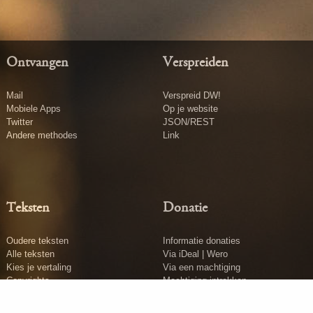
Ontvangen
Verspreiden
Mail
Verspreid DW!
Mobiele Apps
Op je website
Twitter
JSON/REST
Andere methodes
Link
Teksten
Donatie
Oudere teksten
Informatie donaties
Alle teksten
Via iDeal | Wero
Kies je vertaling
Via een machtiging
Copyrights
Machtiging intrekken
Tekst insturen