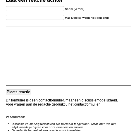
Laat een reactie achter
Naam (vereist)
Mail (vereist, wordt niet getoond)
Dit formulier is geen contactformulier, maar een discussiemogelijkheid.
Voor vragen aan de redactie gebruikt u het contactformulier.
Voorwaarden:
Discussie en meningsverschillen zijn uiteraard toegestaan. Maar laten we wel
altijd vriendelijk blijven voor onze broeders en zusters.
De redactie bepaalt of een reactie wordt toegelaten.