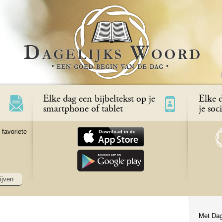
Elke dag een bijbeltekst op je
Elke d
smartphone of tablet
je soc
 favoriete
ijven
Met Dag