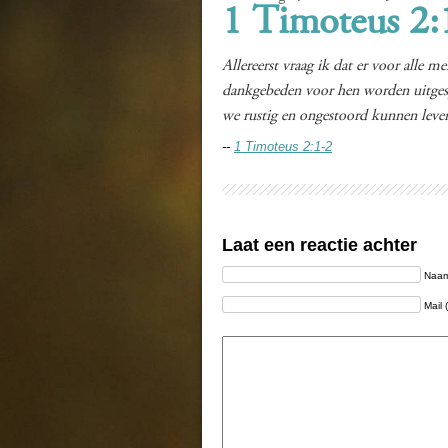
1 Timoteus 2:
Allereerst vraag ik dat er voor alle
dankgebeden voor hen worden uitgesp
we rustig en ongestoord kunnen leven
--
1 Timoteus 2:1-2
Laat een reactie achter
Naam 
Mail 