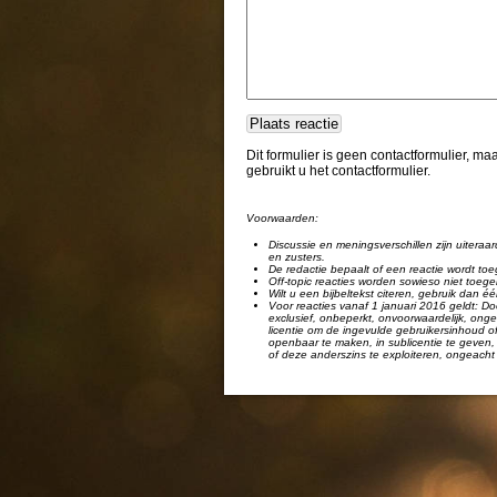
Dit formulier is geen contactformulier, m
gebruikt u het contactformulier.
Voorwaarden:
Discussie en meningsverschillen zijn uiteraar
en zusters.
De redactie bepaalt of een reactie wordt toe
Off-topic reacties worden sowieso niet toege
Wilt u een bijbeltekst citeren, gebruik dan 
Voor reacties vanaf 1 januari 2016 geldt: Doo
exclusief, onbeperkt, onvoorwaardelijk, ongel
licentie om de ingevulde gebruikersinhoud of
openbaar te maken, in sublicentie te geven, 
of deze anderszins te exploiteren, ongeacht 