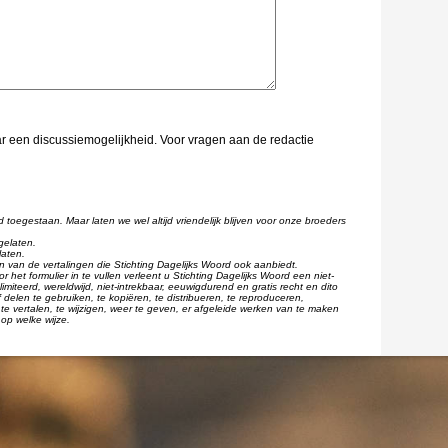
aar een discussiemogelijkheid. Voor vragen aan de redactie
d toegestaan. Maar laten we wel altijd vriendelijk blijven voor onze broeders
gelaten.
laten.
één van de vertalingen die Stichting Dagelijks Woord ook aanbiedt.
r het formulier in te vullen verleent u Stichting Dagelijks Woord een niet-
imiteerd, wereldwijd, niet-intrekbaar, eeuwigdurend en gratis recht en dito
 delen te gebruiken, te kopiëren, te distribueren, te reproduceren,
te vertalen, te wijzigen, weer te geven, er afgeleide werken van te maken
op welke wijze.