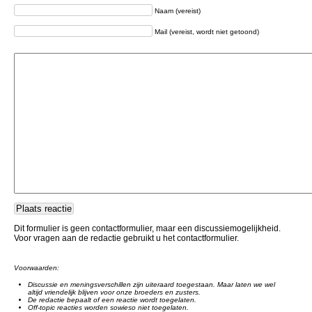
Naam (vereist)
Mail (vereist, wordt niet getoond)
Dit formulier is geen contactformulier, maar een discussiemogelijkheid.
Voor vragen aan de redactie gebruikt u het contactformulier.
Voorwaarden:
Discussie en meningsverschillen zijn uiteraard toegestaan. Maar laten we wel
altijd vriendelijk blijven voor onze broeders en zusters.
De redactie bepaalt of een reactie wordt toegelaten.
Off-topic reacties worden sowieso niet toegelaten.