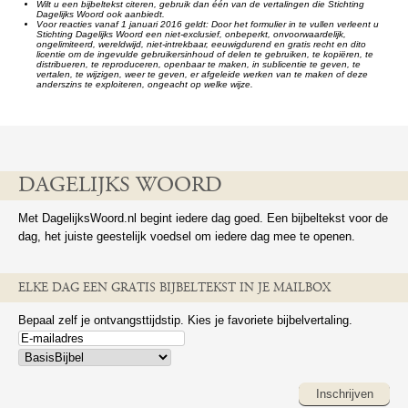
Wilt u een bijbeltekst citeren, gebruik dan één van de vertalingen die Stichting
Dagelijks Woord ook aanbiedt.
Voor reacties vanaf 1 januari 2016 geldt: Door het formulier in te vullen verleent u
Stichting Dagelijks Woord een niet-exclusief, onbeperkt, onvoorwaardelijk,
ongelimiteerd, wereldwijd, niet-intrekbaar, eeuwigdurend en gratis recht en dito
licentie om de ingevulde gebruikersinhoud of delen te gebruiken, te kopiëren, te
distribueren, te reproduceren, openbaar te maken, in sublicentie te geven, te
vertalen, te wijzigen, weer te geven, er afgeleide werken van te maken of deze
anderszins te exploiteren, ongeacht op welke wijze.
DAGELIJKS WOORD
Met DagelijksWoord.nl begint iedere dag goed. Een bijbeltekst voor de
dag, het juiste geestelijk voedsel om iedere dag mee te openen.
ELKE DAG EEN GRATIS BIJBELTEKST IN JE MAILBOX
Bepaal zelf je ontvangsttijdstip. Kies je favoriete bijbelvertaling.
Inschrijven