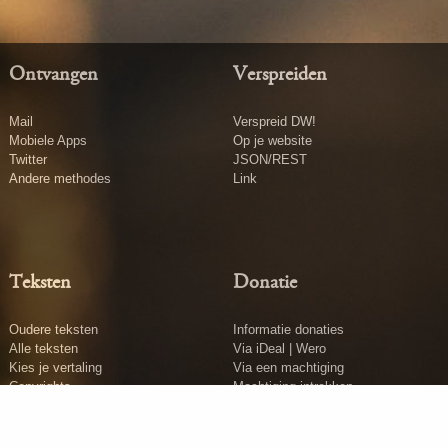
Ontvangen
Verspreiden
Mail
Verspreid DW!
Mobiele Apps
Op je website
Twitter
JSON/REST
Andere methodes
Link
Teksten
Donatie
Oudere teksten
Informatie donaties
Alle teksten
Via iDeal | Wero
Kies je vertaling
Via een machtiging
Copyrights
Machtiging intrekken
Tekst insturen