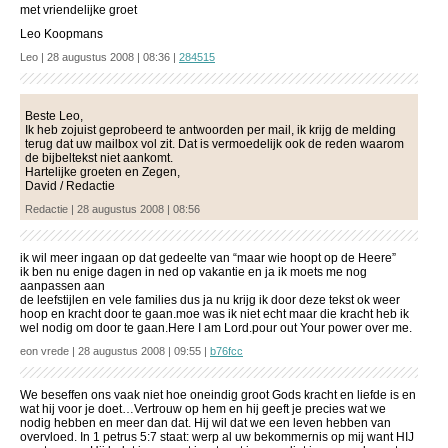
met vriendelijke groet
Leo Koopmans
Leo | 28 augustus 2008 | 08:36 |
284515
Beste Leo,
Ik heb zojuist geprobeerd te antwoorden per mail, ik krijg de melding
terug dat uw mailbox vol zit. Dat is vermoedelijk ook de reden waarom
de bijbeltekst niet aankomt.
Hartelijke groeten en Zegen,
David / Redactie
Redactie | 28 augustus 2008 | 08:56
ik wil meer ingaan op dat gedeelte van “maar wie hoopt op de Heere”
ik ben nu enige dagen in ned op vakantie en ja ik moets me nog
aanpassen aan
de leefstijlen en vele families dus ja nu krijg ik door deze tekst ok weer
hoop en kracht door te gaan.moe was ik niet echt maar die kracht heb ik
wel nodig om door te gaan.Here I am Lord.pour out Your power over me.
eon vrede | 28 augustus 2008 | 09:55 |
b76fcc
We beseffen ons vaak niet hoe oneindig groot Gods kracht en liefde is en
wat hij voor je doet…Vertrouw op hem en hij geeft je precies wat we
nodig hebben en meer dan dat. Hij wil dat we een leven hebben van
overvloed. In 1 petrus 5:7 staat: werp al uw bekommernis op mij want HIJ