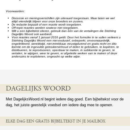
Voorwaarden:
Discussie en meningsverschillen zijn uiteraard toegestaan. Maar laten we wel
altijd vriendelijk blijven voor onze broeders en zusters.
De redactie bepaalt of een reactie wordt toegelaten.
Off-topic reacties worden sowieso niet toegelaten.
Wilt u een bijbeltekst citeren, gebruik dan één van de vertalingen die Stichting
Dagelijks Woord ook aanbiedt.
Voor reacties vanaf 1 januari 2016 geldt: Door het formulier in te vullen verleent u
Stichting Dagelijks Woord een niet-exclusief, onbeperkt, onvoorwaardelijk,
ongelimiteerd, wereldwijd, niet-intrekbaar, eeuwigdurend en gratis recht en dito
licentie om de ingevulde gebruikersinhoud of delen te gebruiken, te kopiëren, te
distribueren, te reproduceren, openbaar te maken, in sublicentie te geven, te
vertalen, te wijzigen, weer te geven, er afgeleide werken van te maken of deze
anderszins te exploiteren, ongeacht op welke wijze.
DAGELIJKS WOORD
Met DagelijksWoord.nl begint iedere dag goed. Een bijbeltekst voor de
dag, het juiste geestelijk voedsel om iedere dag mee te openen.
ELKE DAG EEN GRATIS BIJBELTEKST IN JE MAILBOX