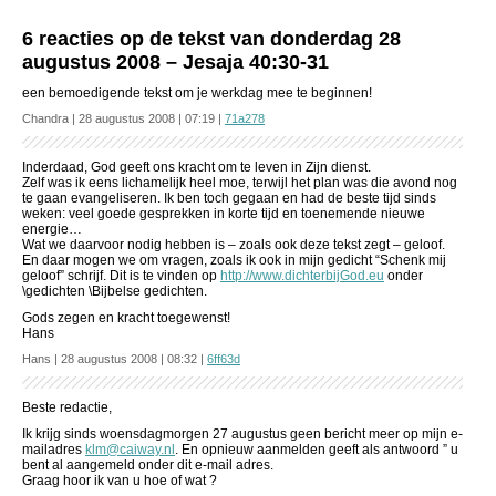
6 reacties op de tekst van donderdag 28
augustus 2008 – Jesaja 40:30-31
een bemoedigende tekst om je werkdag mee te beginnen!
Chandra | 28 augustus 2008 | 07:19 |
71a278
Inderdaad, God geeft ons kracht om te leven in Zijn dienst.
Zelf was ik eens lichamelijk heel moe, terwijl het plan was die avond nog
te gaan evangeliseren. Ik ben toch gegaan en had de beste tijd sinds
weken: veel goede gesprekken in korte tijd en toenemende nieuwe
energie…
Wat we daarvoor nodig hebben is – zoals ook deze tekst zegt – geloof.
En daar mogen we om vragen, zoals ik ook in mijn gedicht “Schenk mij
geloof” schrijf. Dit is te vinden op
http://www.dichterbijGod.eu
onder
\gedichten \Bijbelse gedichten.
Gods zegen en kracht toegewenst!
Hans
Hans | 28 augustus 2008 | 08:32 |
6ff63d
Beste redactie,
Ik krijg sinds woensdagmorgen 27 augustus geen bericht meer op mijn e-
mailadres
klm@caiway.nl
. En opnieuw aanmelden geeft als antwoord ” u
bent al aangemeld onder dit e-mail adres.
Graag hoor ik van u hoe of wat ?