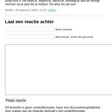
zorgt voor u. Hij helpt je, zegent je, steunt je, moedigt je aan en brnegt
mensen op je pad die je helpen. Dit alles tot zijn eer!
Martijn | 28 augustus 2008 | 11:20 |
18f3e3
Laat een reactie achter
Naam (vereist)
Mail (vereist, wordt niet getoond)
Dit formulier is geen contactformulier, maar een discussiemogelijkheid.
Voor vragen aan de redactie gebruikt u het contactformulier.