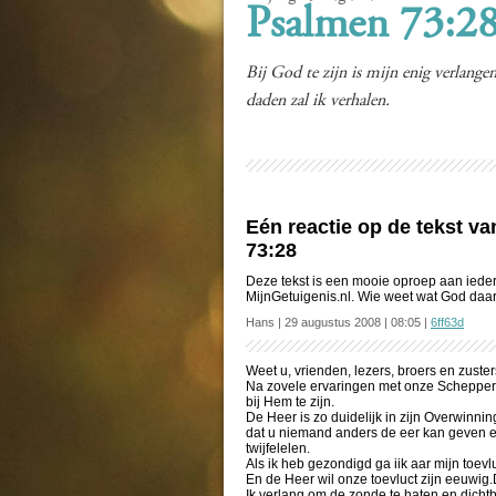
Psalmen 73:2
Bij God te zijn is mijn enig verlang
daden zal ik verhalen.
Eén reactie op de tekst v
73:28
Deze tekst is een mooie oproep aan ieder
MijnGetuigenis.nl. Wie weet wat God da
Hans | 29 augustus 2008 | 08:05 |
6ff63d
Weet u, vrienden, lezers, broers en zuste
Na zovele ervaringen met onze Schepper 
bij Hem te zijn.
De Heer is zo duidelijk in zijn Overwinni
dat u niemand anders de eer kan geven en 
twijfelelen.
Als ik heb gezondigd ga iik aar mijn toevlu
En de Heer wil onze toevluct zijn eeuwig.
Ik verlang om de zonde te haten en dichtbij