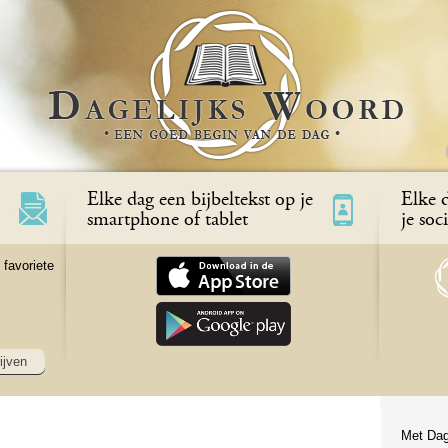
Elke dag een bijbeltekst op je
Elke d
smartphone of tablet
je soc
 favoriete
ijven
Met Dag