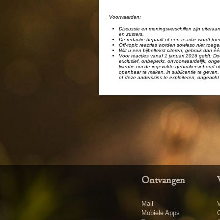
Voorwaarden:
Discussie en meningsverschillen zijn uiteraar
en zusters.
De redactie bepaalt of een reactie wordt toe
Off-topic reacties worden sowieso niet toege
Wilt u een bijbeltekst citeren, gebruik dan 
Voor reacties vanaf 1 januari 2016 geldt: Doo
exclusief, onbeperkt, onvoorwaardelijk, ongel
licentie om de ingevulde gebruikersinhoud of
openbaar te maken, in sublicentie te geven, 
of deze anderszins te exploiteren, ongeacht 
Ontvangen
Mail
V
Mobiele Apps
O