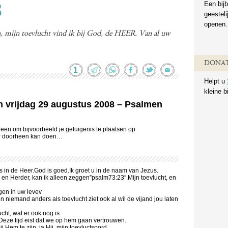
Een bijb
8
geestel
openen.
en, mijn toevlucht vind ik bij God, de HEER. Van al uw
DONAT
1
Helpt u
kleine b
an vrijdag 29 augustus 2008 – Psalmen
een om bijvoorbeeld je getuigenis te plaatsen op
ar doorheen kan doen…
rs in de Heer.God is goed.Ik groet u in de naam van Jezus.
en Herder, kan ik alleen zeggen”psalm73:23″.Mijn toevlucht, en
ngen in uw levev
niemand anders als toevlucht ziet ook al wil de vijand jou laten
cht, wat er ook nog is.
Deze tijd eist dat we op hem gaan vertrouwen.
 Hem te zijn, ja Hij, mijn toevluctsoord