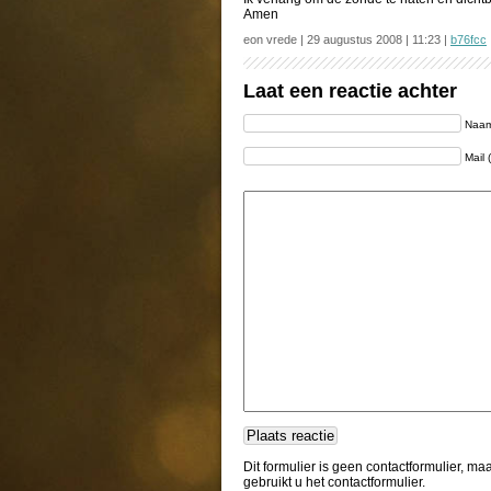
Amen
eon vrede | 29 augustus 2008 | 11:23 |
b76fcc
Laat een reactie achter
Naam 
Mail 
Dit formulier is geen contactformulier, m
gebruikt u het contactformulier.