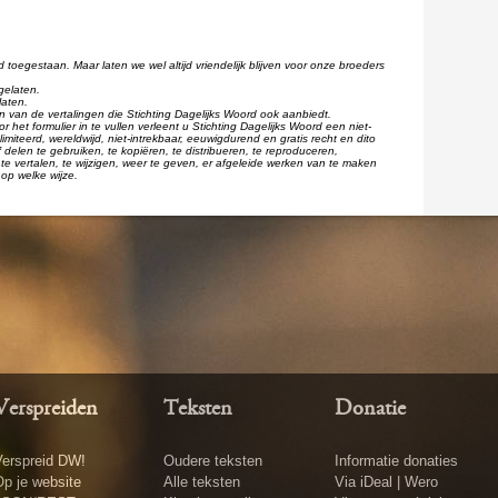
d toegestaan. Maar laten we wel altijd vriendelijk blijven voor onze broeders
gelaten.
laten.
één van de vertalingen die Stichting Dagelijks Woord ook aanbiedt.
r het formulier in te vullen verleent u Stichting Dagelijks Woord een niet-
imiteerd, wereldwijd, niet-intrekbaar, eeuwigdurend en gratis recht en dito
 delen te gebruiken, te kopiëren, te distribueren, te reproduceren,
te vertalen, te wijzigen, weer te geven, er afgeleide werken van te maken
op welke wijze.
Verspreiden
Teksten
Donatie
erspreid DW!
Oudere teksten
Informatie donaties
p je website
Alle teksten
Via iDeal | Wero