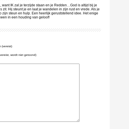
, want IK zal je terzijde staan en je Redden…God is altijd bij je
 zit. Hij steunt je en laat je wandelen in zijn rust en vrede. Als je
op zijn steun en hulp. Een heerlijk geruststellend idee. Het enige
uwen in een houding van geloof!
(vereist)
(vereist, wordt niet getoond)