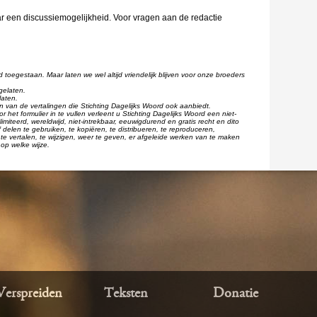
aar een discussiemogelijkheid. Voor vragen aan de redactie
d toegestaan. Maar laten we wel altijd vriendelijk blijven voor onze broeders
gelaten.
laten.
één van de vertalingen die Stichting Dagelijks Woord ook aanbiedt.
r het formulier in te vullen verleent u Stichting Dagelijks Woord een niet-
imiteerd, wereldwijd, niet-intrekbaar, eeuwigdurend en gratis recht en dito
 delen te gebruiken, te kopiëren, te distribueren, te reproduceren,
te vertalen, te wijzigen, weer te geven, er afgeleide werken van te maken
op welke wijze.
Verspreiden
Teksten
Donatie