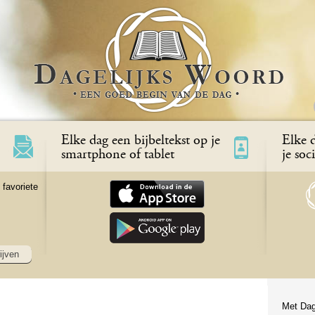
Elke dag een bijbeltekst op je
Elke d
smartphone of tablet
je soc
 favoriete
ijven
Met Dag