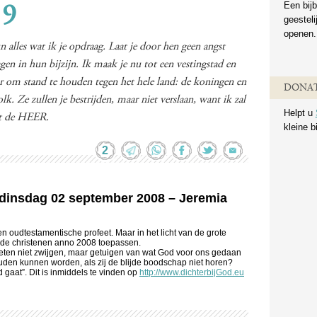
Een bijb
19
geestel
openen.
n alles wat ik je opdraag. Laat je door hen geen angst
agen in hun bijzijn. Ik maak je nu tot een vestingstad en
ur om stand te houden tegen het hele land: de koningen en
DONAT
olk. Ze zullen je bestrijden, maar niet verslaan, want ik zal
Helpt u
ekt de HEER.
kleine b
2
n dinsdag 02 september 2008 – Jeremia
en oudtestamentische profeet. Maar in het licht van de grote
 de christenen anno 2008 toepassen.
ten niet zwijgen, maar getuigen van wat God voor ons gedaan
en kunnen worden, als zij de blijde boodschap niet horen?
 gaat”. Dit is inmiddels te vinden op
http://www.dichterbijGod.eu