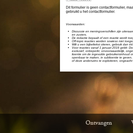
Dit formulier is geen contactformulier, m
gebruikt u het contactformulier.
Voorwaarden:
Discussie en meningsverschillen zijn uiteraar
en zusters.
De redactie bepaalt of een reactie wordt toe
Off-topic reacties worden sowieso niet toege
Wilt u een bijbeltekst citeren, gebruik dan 
Voor reacties vanaf 1 januari 2016 geldt: Doo
exclusief, onbeperkt, onvoorwaardelijk, ongel
licentie om de ingevulde gebruikersinhoud of
openbaar te maken, in sublicentie te geven, 
of deze anderszins te exploiteren, ongeacht 
Ontvangen