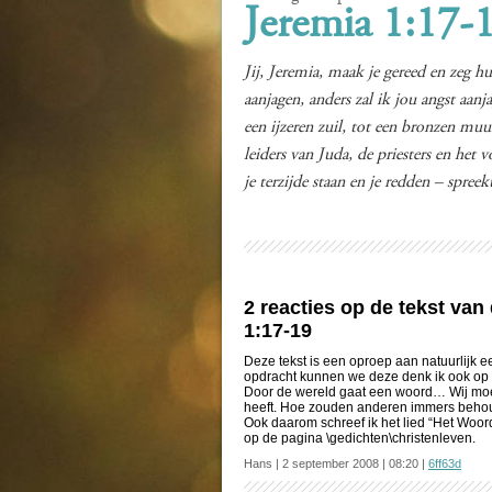
Jeremia 1:17-
Jij, Jeremia, maak je gereed en zeg hu
aanjagen, anders zal ik jou angst aanj
een ijzeren zuil, tot een bronzen mu
leiders van Juda, de priesters en het v
je terzijde staan en je redden – spre
2 reacties op de tekst va
1:17-19
Deze tekst is een oproep aan natuurlijk e
opdracht kunnen we deze denk ik ook op
Door de wereld gaat een woord… Wij moe
heeft. Hoe zouden anderen immers behoud
Ook daarom schreef ik het lied “Het Woord
op de pagina \gedichten\christenleven.
Hans | 2 september 2008 | 08:20 |
6ff63d