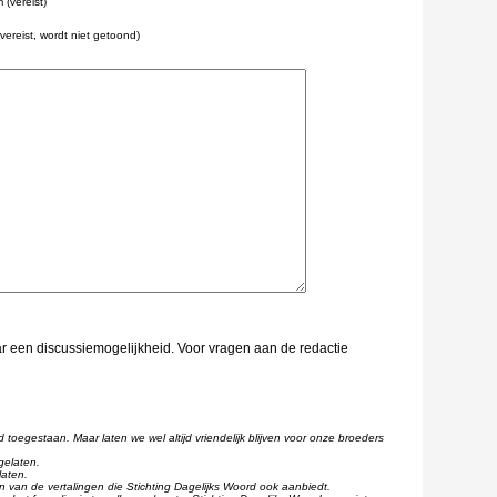
(vereist)
(vereist, wordt niet getoond)
aar een discussiemogelijkheid. Voor vragen aan de redactie
d toegestaan. Maar laten we wel altijd vriendelijk blijven voor onze broeders
gelaten.
laten.
één van de vertalingen die Stichting Dagelijks Woord ook aanbiedt.