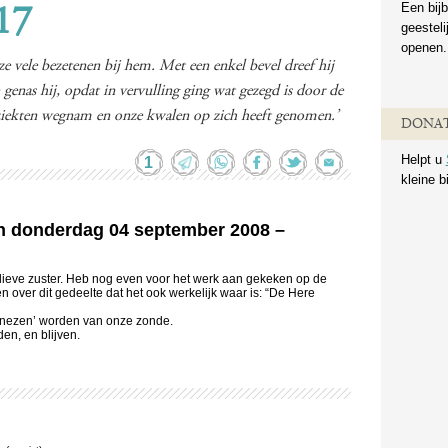
Een bijb
17
geestel
openen.
ze vele bezetenen bij hem. Met een enkel bevel dreef hij
n genas hij, opdat in vervulling ging wat gezegd is door de
e ziekten wegnam en onze kwalen op zich heeft genomen.’
DONAT
Helpt u
1
kleine b
an donderdag 04 september 2008 –
ieve zuster. Heb nog even voor het werk aan gekeken op de
n over dit gedeelte dat het ook werkelijk waar is: “De Here
‘genezen’ worden van onze zonde.
n, en blijven.