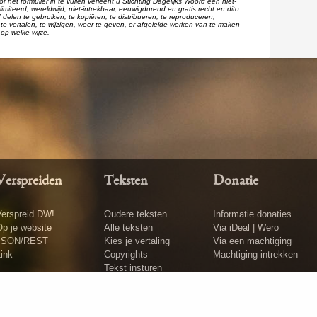
r het formulier in te vullen verleent u Stichting Dagelijks Woord een niet-
imiteerd, wereldwijd, niet-intrekbaar, eeuwigdurend en gratis recht en dito
 delen te gebruiken, te kopiëren, te distribueren, te reproduceren,
te vertalen, te wijzigen, weer te geven, er afgeleide werken van te maken
op welke wijze.
Verspreiden
Teksten
Donatie
erspreid DW!
Oudere teksten
Informatie donaties
p je website
Alle teksten
Via iDeal | Wero
JSON/REST
Kies je vertaling
Via een machtiging
ink
Copyrights
Machtiging intrekken
Tekst insturen