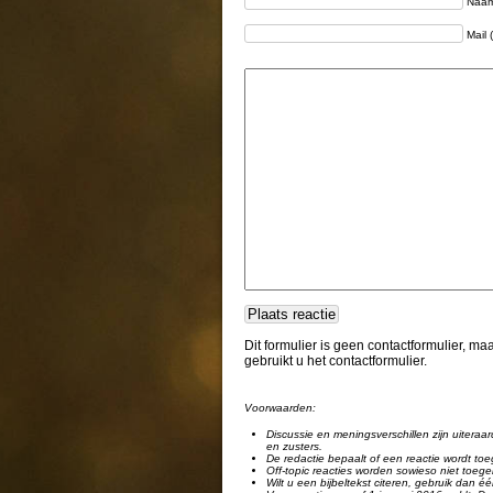
Naam 
Mail 
Dit formulier is geen contactformulier, m
gebruikt u het contactformulier.
Voorwaarden:
Discussie en meningsverschillen zijn uiteraar
en zusters.
De redactie bepaalt of een reactie wordt toe
Off-topic reacties worden sowieso niet toege
Wilt u een bijbeltekst citeren, gebruik dan 