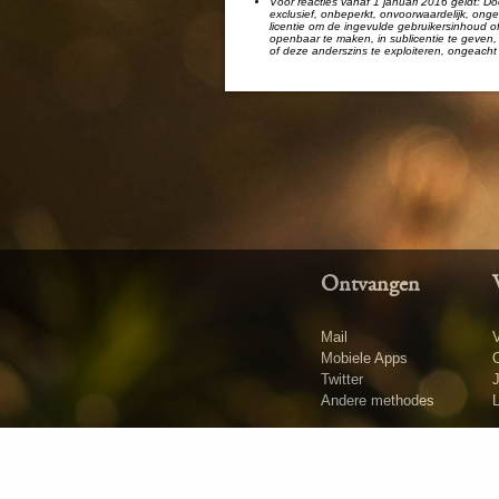
Voor reacties vanaf 1 januari 2016 geldt: Doo
exclusief, onbeperkt, onvoorwaardelijk, ongel
licentie om de ingevulde gebruikersinhoud of
openbaar te maken, in sublicentie te geven, 
of deze anderszins te exploiteren, ongeacht 
Ontvangen
Mail
V
Mobiele Apps
O
Twitter
Andere methodes
L