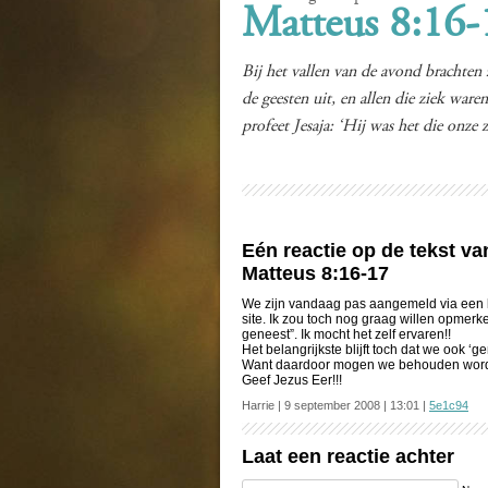
Matteus 8:16-
Bij het vallen van de avond brachten 
de geesten uit, en allen die ziek ware
profeet Jesaja: ‘Hij was het die onz
Eén reactie op de tekst v
Matteus 8:16-17
We zijn vandaag pas aangemeld via een l
site. Ik zou toch nog graag willen opmerke
geneest”. Ik mocht het zelf ervaren!!
Het belangrijkste blijft toch dat we ook 
Want daardoor mogen we behouden worde
Geef Jezus Eer!!!
Harrie | 9 september 2008 | 13:01 |
5e1c94
Laat een reactie achter