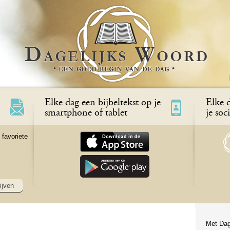
Elke dag een bijbeltekst op je
Elke d
smartphone of tablet
je soc
 favoriete
ijven
Met Dag