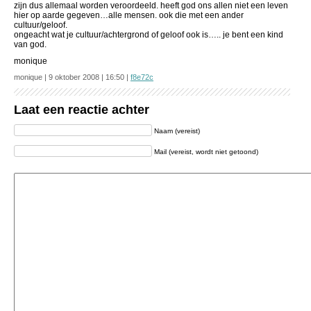
zijn dus allemaal worden veroordeeld. heeft god ons allen niet een leven
hier op aarde gegeven…alle mensen. ook die met een ander
cultuur/geloof.
ongeacht wat je cultuur/achtergrond of geloof ook is….. je bent een kind
van god.
monique
monique | 9 oktober 2008 | 16:50 |
f8e72c
Laat een reactie achter
Naam (vereist)
Mail (vereist, wordt niet getoond)