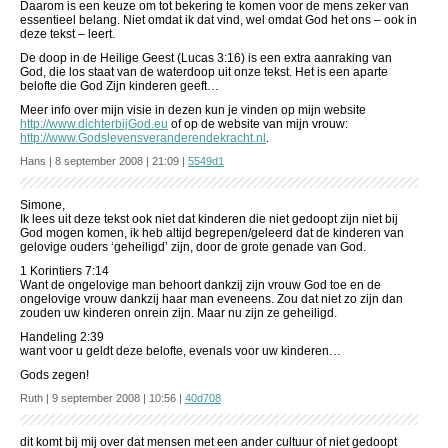
Daarom is een keuze om tot bekering te komen voor de mens zeker van
essentieel belang. Niet omdat ik dat vind, wel omdat God het ons – ook in
deze tekst – leert.
De doop in de Heilige Geest (Lucas 3:16) is een extra aanraking van
God, die los staat van de waterdoop uit onze tekst. Het is een aparte
belofte die God Zijn kinderen geeft…
Meer info over mijn visie in dezen kun je vinden op mijn website
http://www.dichterbijGod.eu
of op de website van mijn vrouw:
http://www.Godslevensveranderendekracht.nl
.
Hans | 8 september 2008 | 21:09 |
5549d1
Simone,
Ik lees uit deze tekst ook niet dat kinderen die niet gedoopt zijn niet bij
God mogen komen, ik heb altijd begrepen/geleerd dat de kinderen van
gelovige ouders ‘geheiligd’ zijn, door de grote genade van God.
1 Korintiers 7:14
Want de ongelovige man behoort dankzij zijn vrouw God toe en de
ongelovige vrouw dankzij haar man eveneens. Zou dat niet zo zijn dan
zouden uw kinderen onrein zijn. Maar nu zijn ze geheiligd.
Handeling 2:39
want voor u geldt deze belofte, evenals voor uw kinderen…
Gods zegen!
Ruth | 9 september 2008 | 10:56 |
40d708
dit komt bij mij over dat mensen met een ander cultuur of niet gedoopt