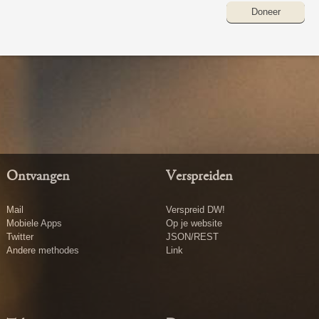
Doneer
Ontvangen
Verspreiden
Mail
Verspreid DW!
Mobiele Apps
Op je website
Twitter
JSON/REST
Andere methodes
Link