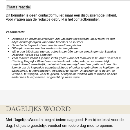
Dit formulier is geen contactformulier, maar een discussiemogelijkheid.
Voor vragen aan de redactie gebruikt u het contactformulier.
Voorwaarden:
Discussie en meningsverschillen zijn uiteraard toegestaan. Maar laten we wel
altijd vriendelijk blijven voor onze broeders en zusters.
De redactie bepaalt of een reactie wordt toegelaten.
Off-topic reacties worden sowieso niet toegelaten.
Wilt u een bijbeltekst citeren, gebruik dan één van de vertalingen die Stichting
Dagelijks Woord ook aanbiedt.
Voor reacties vanaf 1 januari 2016 geldt: Door het formulier in te vullen verleent u
Stichting Dagelijks Woord een niet-exclusief, onbeperkt, onvoorwaardelijk,
ongelimiteerd, wereldwijd, niet-intrekbaar, eeuwigdurend en gratis recht en dito
licentie om de ingevulde gebruikersinhoud of delen te gebruiken, te kopiëren, te
distribueren, te reproduceren, openbaar te maken, in sublicentie te geven, te
vertalen, te wijzigen, weer te geven, er afgeleide werken van te maken of deze
anderszins te exploiteren, ongeacht op welke wijze.
DAGELIJKS WOORD
Met DagelijksWoord.nl begint iedere dag goed. Een bijbeltekst voor de
dag, het juiste geestelijk voedsel om iedere dag mee te openen.