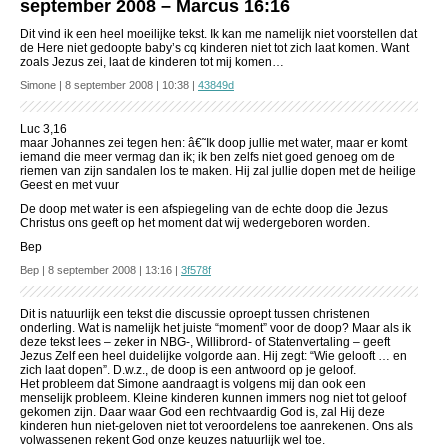
september 2008 – Marcus 16:16
Dit vind ik een heel moeilijke tekst. Ik kan me namelijk niet voorstellen dat
de Here niet gedoopte baby’s cq kinderen niet tot zich laat komen. Want
zoals Jezus zei, laat de kinderen tot mij komen…
Simone | 8 september 2008 | 10:38 |
43849d
Luc 3,16
maar Johannes zei tegen hen: â€˜Ik doop jullie met water, maar er komt
iemand die meer vermag dan ik; ik ben zelfs niet goed genoeg om de
riemen van zijn sandalen los te maken. Hij zal jullie dopen met de heilige
Geest en met vuur
De doop met water is een afspiegeling van de echte doop die Jezus
Christus ons geeft op het moment dat wij wedergeboren worden.
Bep
Bep | 8 september 2008 | 13:16 |
3f578f
Dit is natuurlijk een tekst die discussie oproept tussen christenen
onderling. Wat is namelijk het juiste “moment” voor de doop? Maar als ik
deze tekst lees – zeker in NBG-, Willibrord- of Statenvertaling – geeft
Jezus Zelf een heel duidelijke volgorde aan. Hij zegt: “Wie gelooft … en
zich laat dopen”. D.w.z., de doop is een antwoord op je geloof.
Het probleem dat Simone aandraagt is volgens mij dan ook een
menselijk probleem. Kleine kinderen kunnen immers nog niet tot geloof
gekomen zijn. Daar waar God een rechtvaardig God is, zal Hij deze
kinderen hun niet-geloven niet tot veroordelens toe aanrekenen. Ons als
volwassenen rekent God onze keuzes natuurlijk wel toe.