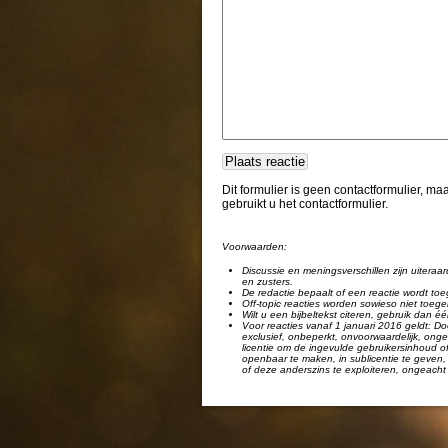
Dit formulier is geen contactformulier, m
gebruikt u het contactformulier.
Voorwaarden:
Discussie en meningsverschillen zijn uiteraar
en zusters.
De redactie bepaalt of een reactie wordt toe
Off-topic reacties worden sowieso niet toege
Wilt u een bijbeltekst citeren, gebruik dan 
Voor reacties vanaf 1 januari 2016 geldt: Doo
exclusief, onbeperkt, onvoorwaardelijk, ongel
licentie om de ingevulde gebruikersinhoud of
openbaar te maken, in sublicentie te geven, 
of deze anderszins te exploiteren, ongeacht 