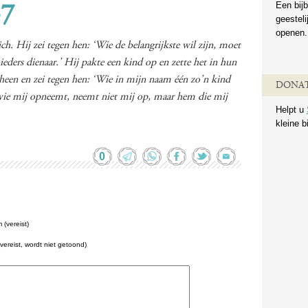
Een bijb
37
geestel
openen.
zich. Hij zei tegen hen: ‘Wie de belangrijkste wil zijn, moet
ieders dienaar.’ Hij pakte een kind op en zette het in hun
heen en zei tegen hen: ‘Wie in mijn naam één zo’n kind
DONAT
wie mij opneemt, neemt niet mij op, maar hem die mij
Helpt u
kleine b
0
(vereist)
(vereist, wordt niet getoond)