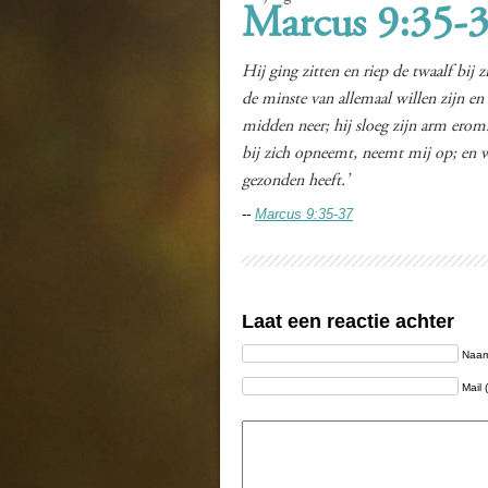
Marcus 9:35-
Hij ging zitten en riep de twaalf bij 
de minste van allemaal willen zijn en 
midden neer; hij sloeg zijn arm erom
bij zich opneemt, neemt mij op; en 
gezonden heeft.’
--
Marcus 9:35-37
Laat een reactie achter
Naam 
Mail 