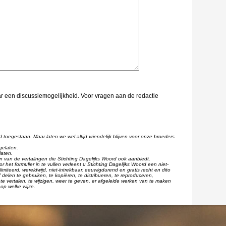
aar een discussiemogelijkheid. Voor vragen aan de redactie
d toegestaan. Maar laten we wel altijd vriendelijk blijven voor onze broeders
gelaten.
laten.
één van de vertalingen die Stichting Dagelijks Woord ook aanbiedt.
r het formulier in te vullen verleent u Stichting Dagelijks Woord een niet-
imiteerd, wereldwijd, niet-intrekbaar, eeuwigdurend en gratis recht en dito
 delen te gebruiken, te kopiëren, te distribueren, te reproduceren,
te vertalen, te wijzigen, weer te geven, er afgeleide werken van te maken
op welke wijze.