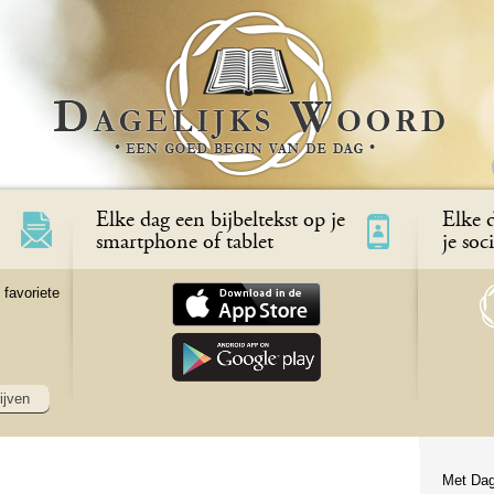
Elke dag een bijbeltekst op je
Elke d
smartphone of tablet
je soc
 favoriete
ijven
Met Dag