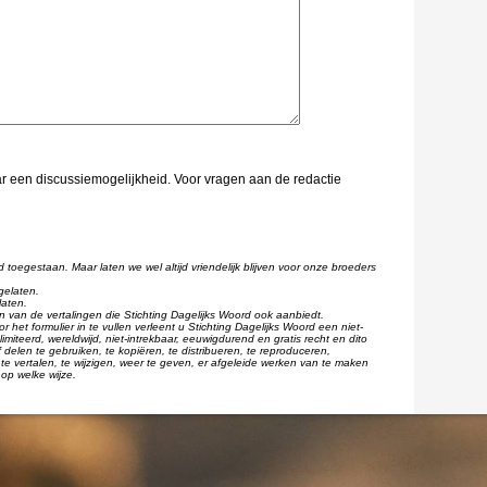
aar een discussiemogelijkheid. Voor vragen aan de redactie
d toegestaan. Maar laten we wel altijd vriendelijk blijven voor onze broeders
gelaten.
laten.
één van de vertalingen die Stichting Dagelijks Woord ook aanbiedt.
r het formulier in te vullen verleent u Stichting Dagelijks Woord een niet-
imiteerd, wereldwijd, niet-intrekbaar, eeuwigdurend en gratis recht en dito
 delen te gebruiken, te kopiëren, te distribueren, te reproduceren,
te vertalen, te wijzigen, weer te geven, er afgeleide werken van te maken
op welke wijze.