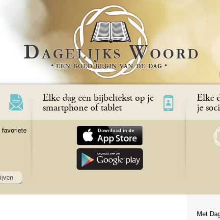
Elke dag een bijbeltekst op je
Elke d
smartphone of tablet
je soc
 favoriete
ijven
Met Dag