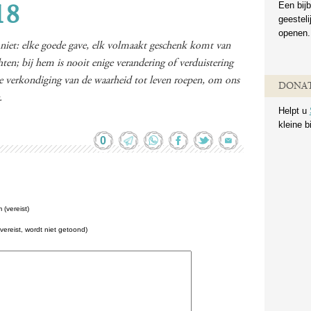
Een bijb
18
geestel
openen.
u niet: elke goede gave, elk volmaakt geschenk komt van
ten; bij hem is nooit enige verandering of verduistering
e verkondiging van de waarheid tot leven roepen, om ons
DONAT
.
Helpt u
kleine b
0
(vereist)
(vereist, wordt niet getoond)