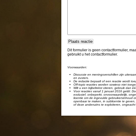
Dit formulier is geen contactformulier, m
gebruikt u het contactformulier.
Voorwaarden:
Discussie en meningsverschillen zijn uiteraar
en zusters.
De redactie bepaalt of een reactie wordt toe
Off-topic reacties worden sowieso niet toege
Wilt u een bijbeltekst citeren, gebruik dan 
Voor reacties vanaf 1 januari 2016 geldt: Doo
exclusief, onbeperkt, onvoorwaardelijk, ongel
licentie om de ingevulde gebruikersinhoud of
openbaar te maken, in sublicentie te geven, 
of deze anderszins te exploiteren, ongeacht 