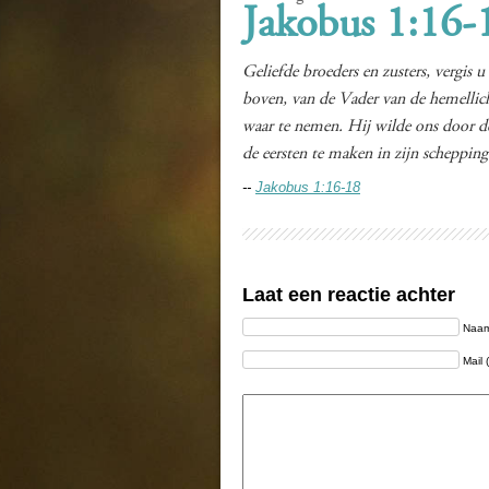
Jakobus 1:16-
Geliefde broeders en zusters, vergis 
boven, van de Vader van de hemellich
waar te nemen. Hij wilde ons door d
de eersten te maken in zijn schepping
--
Jakobus 1:16-18
Laat een reactie achter
Naam 
Mail 