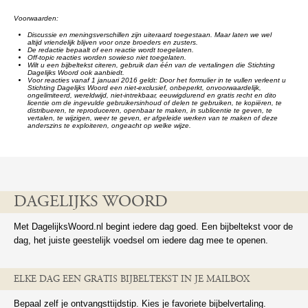
Voorwaarden:
Discussie en meningsverschillen zijn uiteraard toegestaan. Maar laten we wel
altijd vriendelijk blijven voor onze broeders en zusters.
De redactie bepaalt of een reactie wordt toegelaten.
Off-topic reacties worden sowieso niet toegelaten.
Wilt u een bijbeltekst citeren, gebruik dan één van de vertalingen die Stichting
Dagelijks Woord ook aanbiedt.
Voor reacties vanaf 1 januari 2016 geldt: Door het formulier in te vullen verleent u
Stichting Dagelijks Woord een niet-exclusief, onbeperkt, onvoorwaardelijk,
ongelimiteerd, wereldwijd, niet-intrekbaar, eeuwigdurend en gratis recht en dito
licentie om de ingevulde gebruikersinhoud of delen te gebruiken, te kopiëren, te
distribueren, te reproduceren, openbaar te maken, in sublicentie te geven, te
vertalen, te wijzigen, weer te geven, er afgeleide werken van te maken of deze
anderszins te exploiteren, ongeacht op welke wijze.
DAGELIJKS WOORD
Met DagelijksWoord.nl begint iedere dag goed. Een bijbeltekst voor de
dag, het juiste geestelijk voedsel om iedere dag mee te openen.
ELKE DAG EEN GRATIS BIJBELTEKST IN JE MAILBOX
Bepaal zelf je ontvangsttijdstip. Kies je favoriete bijbelvertaling.