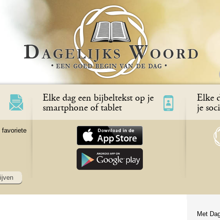
Elke dag een bijbeltekst op je
Elke d
smartphone of tablet
je soc
 favoriete
ijven
Met Dag