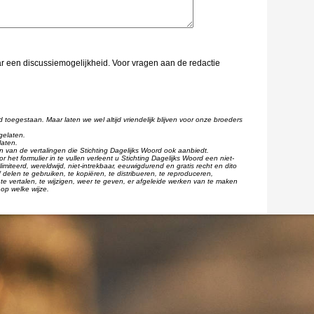
aar een discussiemogelijkheid. Voor vragen aan de redactie
d toegestaan. Maar laten we wel altijd vriendelijk blijven voor onze broeders
gelaten.
laten.
één van de vertalingen die Stichting Dagelijks Woord ook aanbiedt.
r het formulier in te vullen verleent u Stichting Dagelijks Woord een niet-
imiteerd, wereldwijd, niet-intrekbaar, eeuwigdurend en gratis recht en dito
 delen te gebruiken, te kopiëren, te distribueren, te reproduceren,
te vertalen, te wijzigen, weer te geven, er afgeleide werken van te maken
op welke wijze.