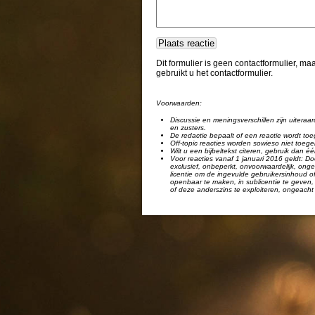
Dit formulier is geen contactformulier, m
gebruikt u het contactformulier.
Voorwaarden:
Discussie en meningsverschillen zijn uiteraar
en zusters.
De redactie bepaalt of een reactie wordt toe
Off-topic reacties worden sowieso niet toege
Wilt u een bijbeltekst citeren, gebruik dan 
Voor reacties vanaf 1 januari 2016 geldt: Doo
exclusief, onbeperkt, onvoorwaardelijk, ongel
licentie om de ingevulde gebruikersinhoud of
openbaar te maken, in sublicentie te geven, 
of deze anderszins te exploiteren, ongeacht 