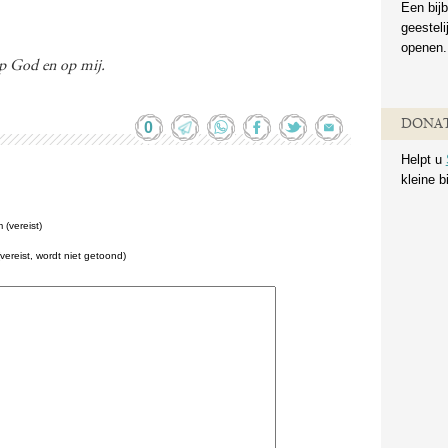
Een bijb
geestel
openen.
op God en op mij.
DONAT
0
Helpt u
kleine b
(vereist)
(vereist, wordt niet getoond)