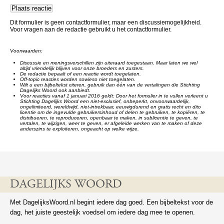
Dit formulier is geen contactformulier, maar een discussiemogelijkheid.
Voor vragen aan de redactie gebruikt u het contactformulier.
Voorwaarden:
Discussie en meningsverschillen zijn uiteraard toegestaan. Maar laten we wel
altijd vriendelijk blijven voor onze broeders en zusters.
De redactie bepaalt of een reactie wordt toegelaten.
Off-topic reacties worden sowieso niet toegelaten.
Wilt u een bijbeltekst citeren, gebruik dan één van de vertalingen die Stichting
Dagelijks Woord ook aanbiedt.
Voor reacties vanaf 1 januari 2016 geldt: Door het formulier in te vullen verleent u
Stichting Dagelijks Woord een niet-exclusief, onbeperkt, onvoorwaardelijk,
ongelimiteerd, wereldwijd, niet-intrekbaar, eeuwigdurend en gratis recht en dito
licentie om de ingevulde gebruikersinhoud of delen te gebruiken, te kopiëren, te
distribueren, te reproduceren, openbaar te maken, in sublicentie te geven, te
vertalen, te wijzigen, weer te geven, er afgeleide werken van te maken of deze
anderszins te exploiteren, ongeacht op welke wijze.
DAGELIJKS WOORD
Met DagelijksWoord.nl begint iedere dag goed. Een bijbeltekst voor de
dag, het juiste geestelijk voedsel om iedere dag mee te openen.