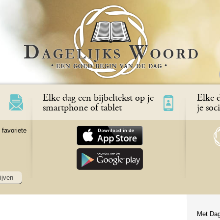
Elke dag een bijbeltekst op je
Elke d
smartphone of tablet
je soc
 favoriete
ijven
Met Dag