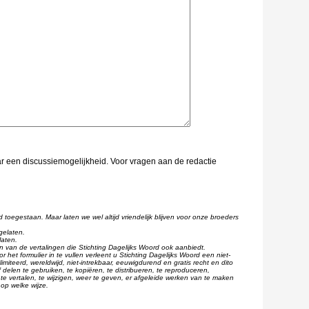
aar een discussiemogelijkheid. Voor vragen aan de redactie
d toegestaan. Maar laten we wel altijd vriendelijk blijven voor onze broeders
gelaten.
laten.
één van de vertalingen die Stichting Dagelijks Woord ook aanbiedt.
r het formulier in te vullen verleent u Stichting Dagelijks Woord een niet-
imiteerd, wereldwijd, niet-intrekbaar, eeuwigdurend en gratis recht en dito
 delen te gebruiken, te kopiëren, te distribueren, te reproduceren,
te vertalen, te wijzigen, weer te geven, er afgeleide werken van te maken
op welke wijze.