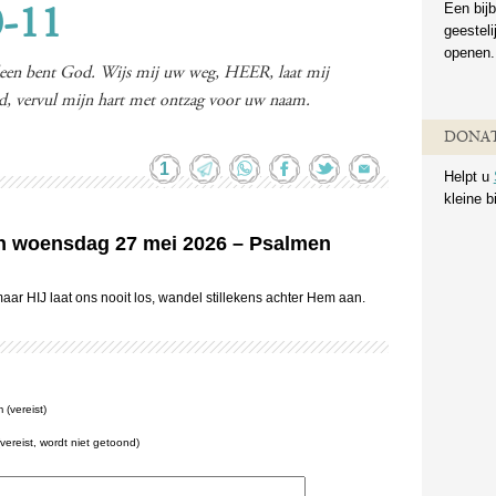
Een bijb
0-11
geestel
openen.
leen bent God. Wijs mij uw weg, HEER, laat mij
d, vervul mijn hart met ontzag voor uw naam.
DONAT
1
Helpt u
kleine b
van woensdag 27 mei 2026 – Psalmen
maar HIJ laat ons nooit los, wandel stillekens achter Hem aan.
(vereist)
(vereist, wordt niet getoond)