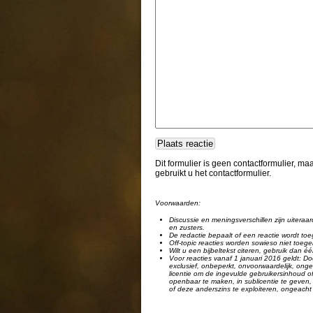
Dit formulier is geen contactformulier, m
gebruikt u het contactformulier.
Voorwaarden:
Discussie en meningsverschillen zijn uiteraar
en zusters.
De redactie bepaalt of een reactie wordt toe
Off-topic reacties worden sowieso niet toege
Wilt u een bijbeltekst citeren, gebruik dan 
Voor reacties vanaf 1 januari 2016 geldt: Doo
exclusief, onbeperkt, onvoorwaardelijk, ongel
licentie om de ingevulde gebruikersinhoud of
openbaar te maken, in sublicentie te geven, 
of deze anderszins te exploiteren, ongeacht 