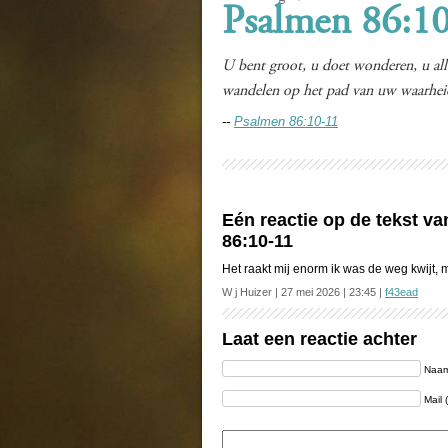
Psalmen 86:1
U bent groot, u doet wonderen, u al
wandelen op het pad van uw waarhei
--
Psalmen 86:10-11
Eén reactie op de tekst 
86:10-11
Het raakt mij enorm ik was de weg kwijt, 
W j Huizer | 27 mei 2026 | 23:45 |
f43ead
Laat een reactie achter
Naam 
Mail 