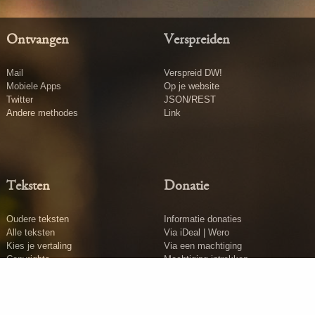
Ontvangen
Verspreiden
Mail
Verspreid DW!
Mobiele Apps
Op je website
Twitter
JSON/REST
Andere methodes
Link
Teksten
Donatie
Oudere teksten
Informatie donaties
Alle teksten
Via iDeal | Wero
Kies je vertaling
Via een machtiging
Copyrights
Machtiging intrekken
Tekst insturen