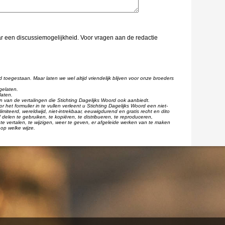
aar een discussiemogelijkheid. Voor vragen aan de redactie
d toegestaan. Maar laten we wel altijd vriendelijk blijven voor onze broeders
gelaten.
laten.
één van de vertalingen die Stichting Dagelijks Woord ook aanbiedt.
r het formulier in te vullen verleent u Stichting Dagelijks Woord een niet-
imiteerd, wereldwijd, niet-intrekbaar, eeuwigdurend en gratis recht en dito
 delen te gebruiken, te kopiëren, te distribueren, te reproduceren,
te vertalen, te wijzigen, weer te geven, er afgeleide werken van te maken
op welke wijze.