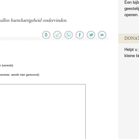
Een bijb
geestel
openen.
zullen barmhartigeheid ondervinden.
0
DONAT
Helpt u
kleine b
(vereist)
(vereist, wordt niet getoond)