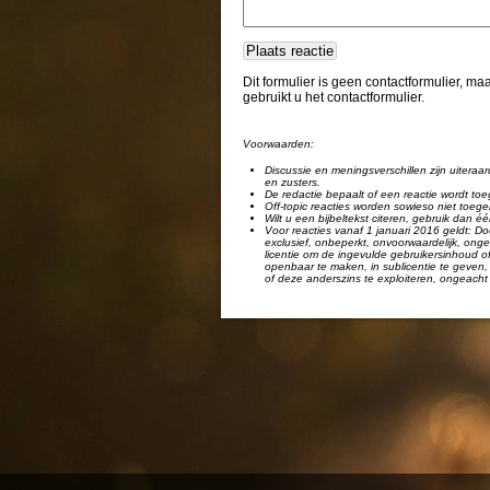
Dit formulier is geen contactformulier, m
gebruikt u het contactformulier.
Voorwaarden:
Discussie en meningsverschillen zijn uiteraar
en zusters.
De redactie bepaalt of een reactie wordt toe
Off-topic reacties worden sowieso niet toege
Wilt u een bijbeltekst citeren, gebruik dan 
Voor reacties vanaf 1 januari 2016 geldt: Doo
exclusief, onbeperkt, onvoorwaardelijk, ongel
licentie om de ingevulde gebruikersinhoud of
openbaar te maken, in sublicentie te geven, 
of deze anderszins te exploiteren, ongeacht 