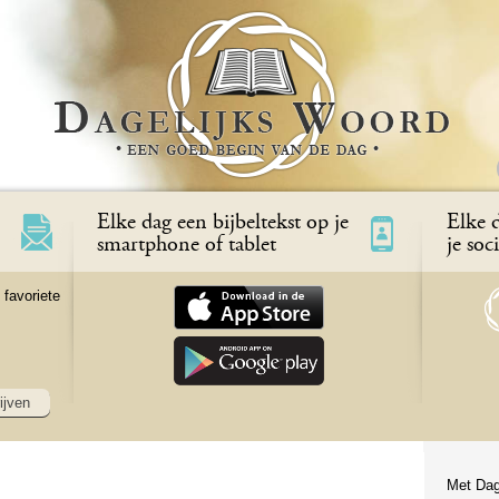
Elke dag een bijbeltekst op je
Elke d
smartphone of tablet
je soc
 favoriete
ijven
Met Dag