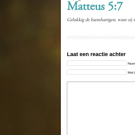
Matteus 5:7
Gelukkig de barmhartigen, want zij 
Laat een reactie achter
Naam 
Mail 