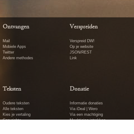
Ontvangen
Verspreiden
Mail
Verspreid DW!
Mobiele Apps
Op je website
Twitter
JSON/REST
Andere methodes
Link
Teksten
Donatie
Oudere teksten
Informatie donaties
Alle teksten
Via iDeal | Wero
Kies je vertaling
Via een machtiging
Copyrights
Machtiging intrekken
Tekst insturen